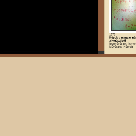
1976
Képek a magyar né
alkotásaiból
Iparművészet, Ismere
Művészet, Néprajz