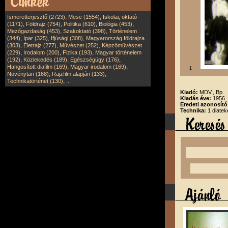
,
,
Ismeretterjesztő (2723)
Mese (1554)
Iskolai, oktató
,
,
,
,
(1171)
Földrajz (754)
Politika (610)
Biológia (453)
,
,
Mezőgazdaság (453)
Szakoktató (398)
Történelem
,
,
,
(344)
Ipar (325)
Ifjúsági (308)
Magyarország földrajza
,
,
,
(303)
Életrajz (277)
Művészet (252)
Képzőművészet
,
,
,
(229)
Irodalom (200)
Fizika (193)
Magyar történelem
,
,
,
(192)
Közlekedés (189)
Egészségügy (176)
,
,
Hangosított diafilm (169)
Magyar irodalom (169)
1
,
,
Növénytan (168)
Rajzfilm alapján (133)
,
Technikatörténet (130)
...
Kiadó:
MDV., Bp.
Kiadás éve:
1956
Eredeti azonosít
Technika:
1 diatek