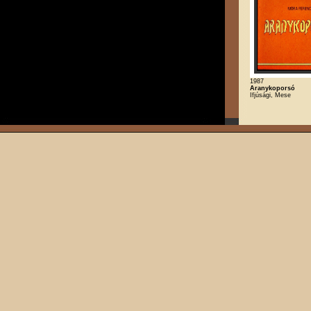
1987
Aranykoporsó
Ifjúsági, Mese