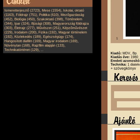
,
,
Ismeretterjesztő (2723)
Mese (1554)
Iskolai, oktató
,
,
,
(1163)
Földrajz (751)
Politika (610)
Mezőgazdaság
,
,
,
(452)
Biológia (450)
Szakoktató (398)
Történelem
,
,
,
(344)
Ipar (324)
Ifjúsági (308)
Magyarország földrajza
,
,
,
(303)
Életrajz (277)
Művészet (251)
Képzőművészet
,
,
,
(229)
Irodalom (200)
Fizika (192)
Magyar történelem
,
,
,
(192)
Közlekedés (189)
Egészségügy (174)
1
,
,
Hangosított diafilm (169)
Magyar irodalom (169)
,
,
Növénytan (168)
Rajzfilm alapján (133)
,
Technikatörténet (129)
...
Kiadó:
MDV., Bp.
Kiadás éve:
1980
Eredeti azonosít
Technika:
1 diatek
+ szövegkönyv