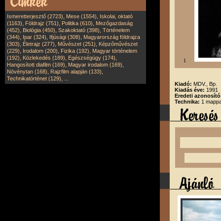
,
,
Ismeretterjesztő (2723)
Mese (1554)
Iskolai, oktató
,
,
,
(1163)
Földrajz (751)
Politika (610)
Mezőgazdaság
,
,
,
(452)
Biológia (450)
Szakoktató (398)
Történelem
,
,
,
(344)
Ipar (324)
Ifjúsági (308)
Magyarország földrajza
,
,
,
(303)
Életrajz (277)
Művészet (251)
Képzőművészet
,
,
,
(229)
Irodalom (200)
Fizika (192)
Magyar történelem
,
,
,
(192)
Közlekedés (189)
Egészségügy (174)
1
,
,
Hangosított diafilm (169)
Magyar irodalom (169)
,
,
Növénytan (168)
Rajzfilm alapján (133)
,
Technikatörténet (129)
...
Kiadó:
MDV., Bp.
Kiadás éve:
1991
Eredeti azonosító
Technika:
1 mappa,