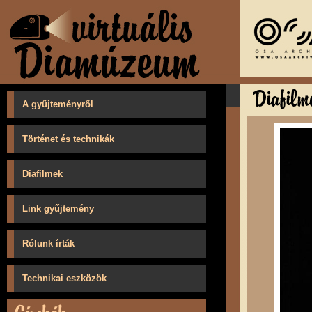
A gyűjteményről
Történet és technikák
Diafilmek
Link gyűjtemény
Rólunk írták
Technikai eszközök