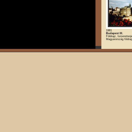
1981
Budapest III.
Földrajz, Ismeretterj
Magyarország földra