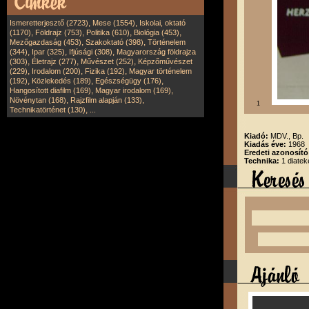
,
,
Ismeretterjesztő (2723)
Mese (1554)
Iskolai, oktató
,
,
,
,
(1170)
Földrajz (753)
Politika (610)
Biológia (453)
,
,
Mezőgazdaság (453)
Szakoktató (398)
Történelem
,
,
,
(344)
Ipar (325)
Ifjúsági (308)
Magyarország földrajza
,
,
,
(303)
Életrajz (277)
Művészet (252)
Képzőművészet
,
,
,
(229)
Irodalom (200)
Fizika (192)
Magyar történelem
,
,
,
(192)
Közlekedés (189)
Egészségügy (176)
,
,
Hangosított diafilm (169)
Magyar irodalom (169)
,
,
Növénytan (168)
Rajzfilm alapján (133)
1
,
Technikatörténet (130)
...
Kiadó:
MDV., Bp.
Kiadás éve:
1968
Eredeti azonosít
Technika:
1 diatek