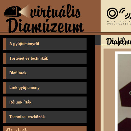
A gyűjteményről
Történet és technikák
Diafilmek
Link gyűjtemény
Rólunk írták
Technikai eszközök