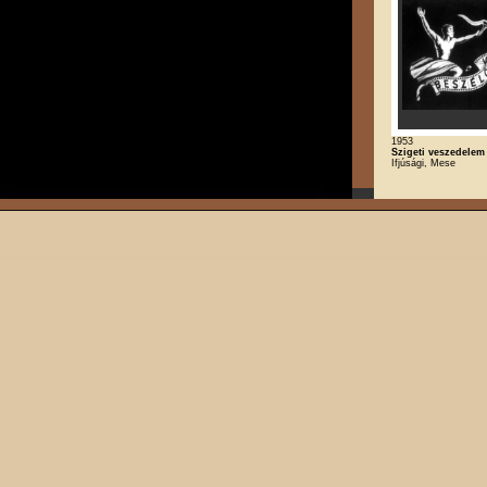
1953
Szigeti veszedelem
Ifjúsági, Mese