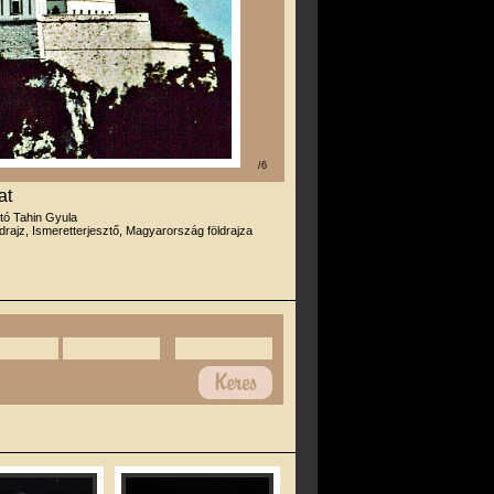
/6
at
otó Tahin Gyula
drajz, Ismeretterjesztő, Magyarország földrajza