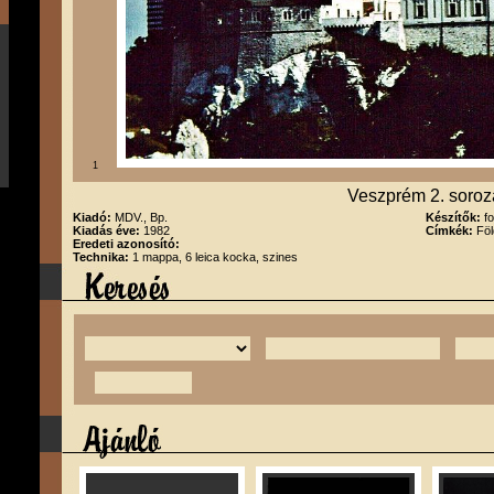
1
Veszprém 2. soroz
Kiadó:
MDV., Bp.
Készítők:
f
Kiadás éve:
1982
Címkék:
Föl
Eredeti azonosító:
Technika:
1 mappa, 6 leica kocka, szines