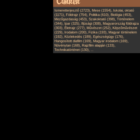
,
,
Ismeretterjesztő (2723)
Mese (1554)
Iskolai, oktató
,
,
,
,
(1171)
Földrajz (754)
Politika (610)
Biológia (453)
,
,
Mezőgazdaság (453)
Szakoktató (398)
Történelem
,
,
,
(344)
Ipar (325)
Ifjúsági (308)
Magyarország földrajza
,
,
,
(303)
Életrajz (277)
Művészet (252)
Képzőművészet
,
,
,
(229)
Irodalom (200)
Fizika (193)
Magyar történelem
,
,
,
(192)
Közlekedés (189)
Egészségügy (176)
,
,
Hangosított diafilm (169)
Magyar irodalom (169)
,
,
Növénytan (168)
Rajzfilm alapján (133)
,
Technikatörténet (130)
...