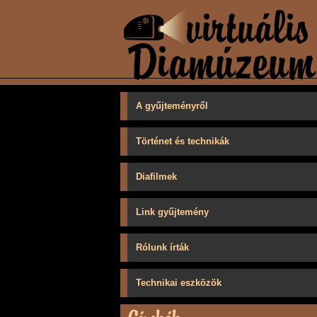
A gyűjteményről
Történet és technikák
Diafilmek
Link gyűjtemény
Rólunk írták
Technikai eszközök