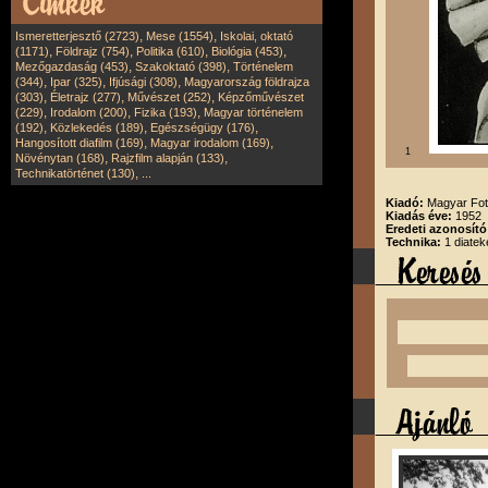
,
,
Ismeretterjesztő (2723)
Mese (1554)
Iskolai, oktató
,
,
,
,
(1171)
Földrajz (754)
Politika (610)
Biológia (453)
,
,
Mezőgazdaság (453)
Szakoktató (398)
Történelem
,
,
,
(344)
Ipar (325)
Ifjúsági (308)
Magyarország földrajza
,
,
,
(303)
Életrajz (277)
Művészet (252)
Képzőművészet
,
,
,
(229)
Irodalom (200)
Fizika (193)
Magyar történelem
,
,
,
(192)
Közlekedés (189)
Egészségügy (176)
,
,
Hangosított diafilm (169)
Magyar irodalom (169)
1
,
,
Növénytan (168)
Rajzfilm alapján (133)
,
Technikatörténet (130)
...
Kiadó:
Magyar Fot
Kiadás éve:
1952
Eredeti azonosít
Technika:
1 diatek