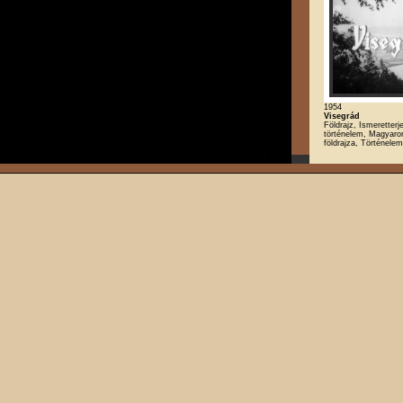
1954
Visegrád
Földrajz, Ismeretter
történelem, Magyaro
földrajza, Történelem