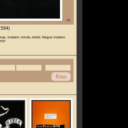
/32
1594)
trajz, Irodalom, Iskolai, oktató, Magyar irodalom
önyv