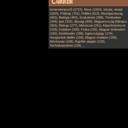
,
,
Ismeretterjesztő (2723)
Mese (1554)
Iskolai, oktató
,
,
,
(1163)
Földrajz (751)
Politika (610)
Mezőgazdaság
,
,
,
(452)
Biológia (450)
Szakoktató (398)
Történelem
,
,
,
(344)
Ipar (324)
Ifjúsági (308)
Magyarország földrajza
,
,
,
(303)
Életrajz (277)
Művészet (251)
Képzőművészet
,
,
,
(229)
Irodalom (200)
Fizika (192)
Magyar történelem
,
,
,
(192)
Közlekedés (189)
Egészségügy (174)
,
,
Hangosított diafilm (169)
Magyar irodalom (169)
,
,
Növénytan (168)
Rajzfilm alapján (133)
,
Technikatörténet (129)
...