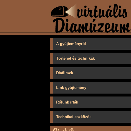
A gyűjteményről
Történet és technikák
Diafilmek
Link gyűjtemény
Rólunk írták
Technikai eszközök