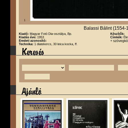
1
Balassi Bálint (1554-
Kiadó:
Magyar Fotó Dia-osztálya, Bp.
Készítők:
Kiadás éve:
1953
Címkék:
Éle
Eredeti azonosító:
+ szövegk
Technika:
1 diatekercs, 30 leica kocka, ff.