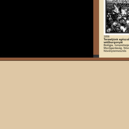
1956
Termeljünk egészs
vetőburgonyát
Biológia, Ismeretterj
Mezőgazdaság, Növé
Növénytermesztés