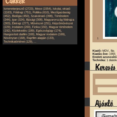
,
,
Ismeretterjesztő (2723)
Mese (1554)
Iskolai, oktató
,
,
,
(1163)
Földrajz (751)
Politika (610)
Mezőgazdaság
,
,
,
(452)
Biológia (450)
Szakoktató (398)
Történelem
,
,
,
(344)
Ipar (324)
Ifjúsági (308)
Magyarország földrajza
,
,
,
(303)
Életrajz (277)
Művészet (251)
Képzőművészet
,
,
,
(229)
Irodalom (200)
Fizika (192)
Magyar történelem
,
,
,
(192)
Közlekedés (189)
Egészségügy (174)
,
,
Hangosított diafilm (169)
Magyar irodalom (169)
,
,
Növénytan (168)
Rajzfilm alapján (133)
1
,
Technikatörténet (129)
...
Kiadó:
MDV., Bp.
Kiadás éve:
1965
Eredeti azonosító
Technika:
1 diatek