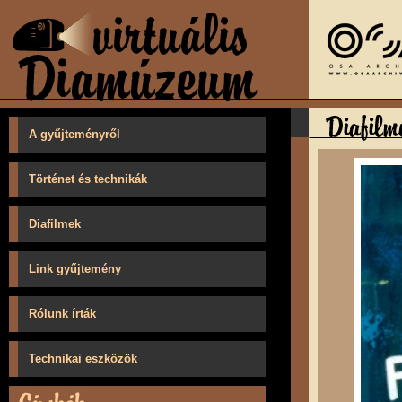
A gyűjteményről
Történet és technikák
Diafilmek
Link gyűjtemény
Rólunk írták
Technikai eszközök