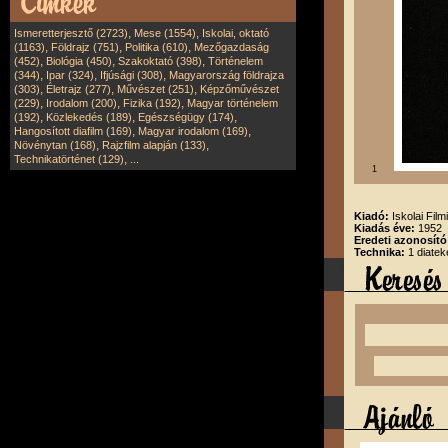
,
,
Ismeretterjesztő (2723)
Mese (1554)
Iskolai, oktató
,
,
,
(1163)
Földrajz (751)
Politika (610)
Mezőgazdaság
,
,
,
(452)
Biológia (450)
Szakoktató (398)
Történelem
,
,
,
(344)
Ipar (324)
Ifjúsági (308)
Magyarország földrajza
,
,
,
(303)
Életrajz (277)
Művészet (251)
Képzőművészet
,
,
,
(229)
Irodalom (200)
Fizika (192)
Magyar történelem
,
,
,
(192)
Közlekedés (189)
Egészségügy (174)
,
,
Hangosított diafilm (169)
Magyar irodalom (169)
,
,
Növénytan (168)
Rajzfilm alapján (133)
,
Technikatörténet (129)
...
1
Kiadó:
Iskolai Film
Kiadás éve:
1952
Eredeti azonosító
Technika:
1 diatek