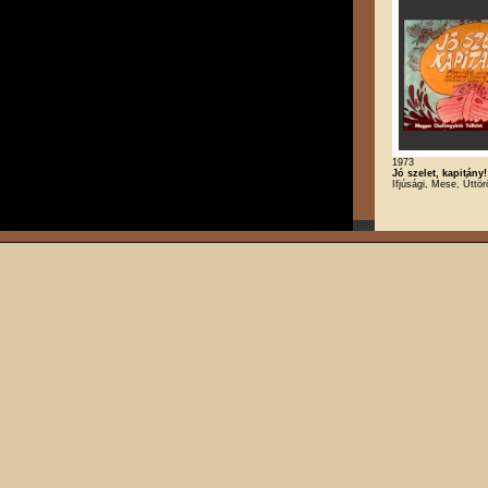
1973
Jó szelet, kapitány!
Ifjúsági, Mese, Úttör