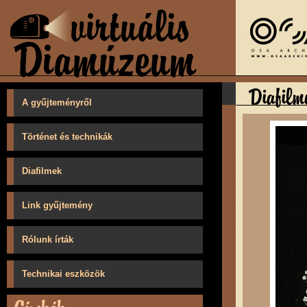
A gyűjteményről
Történet és technikák
Diafilmek
Link gyűjtemény
Rólunk írták
Technikai eszközök