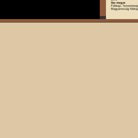
Vas megye
Földrajz, Ismeretterj
Magyarország földra