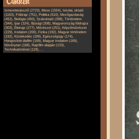
,
,
Ismeretterjesztő (2723)
Mese (1554)
Iskolai, oktató
,
,
,
(1163)
Földrajz (751)
Politika (610)
Mezőgazdaság
,
,
,
(452)
Biológia (450)
Szakoktató (398)
Történelem
,
,
,
(344)
Ipar (324)
Ifjúsági (308)
Magyarország földrajza
,
,
,
(303)
Életrajz (277)
Művészet (251)
Képzőművészet
,
,
,
(229)
Irodalom (200)
Fizika (192)
Magyar történelem
,
,
,
(192)
Közlekedés (189)
Egészségügy (174)
,
,
Hangosított diafilm (169)
Magyar irodalom (169)
,
,
Növénytan (168)
Rajzfilm alapján (133)
,
Technikatörténet (129)
...