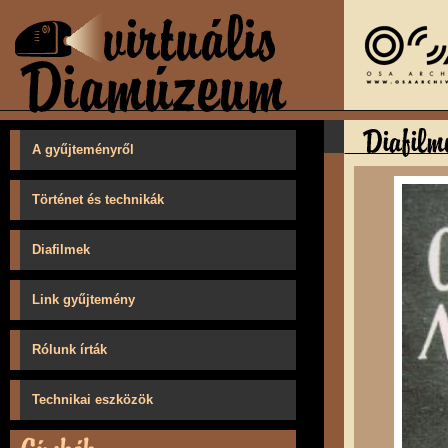
A gyűjteményről
Történet és technikák
Diafilmek
Link gyűjtemény
Rólunk írták
Technikai eszközök