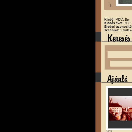
1
Kiadó:
MDV., Bp.
Kiadás éve:
1955
Eredeti azonosító
Technika:
1 diatek
1975