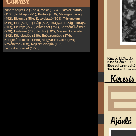
,
,
Ismeretterjesztő (2723)
Mese (1554)
Iskolai, oktató
,
,
,
(1163)
Földrajz (751)
Politika (610)
Mezőgazdaság
,
,
,
(452)
Biológia (450)
Szakoktató (398)
Történelem
,
,
,
(344)
Ipar (324)
Ifjúsági (308)
Magyarország földrajza
,
,
,
(303)
Életrajz (277)
Művészet (251)
Képzőművészet
,
,
,
(229)
Irodalom (200)
Fizika (192)
Magyar történelem
,
,
,
(192)
Közlekedés (189)
Egészségügy (174)
,
,
Hangosított diafilm (169)
Magyar irodalom (169)
,
,
Növénytan (168)
Rajzfilm alapján (133)
1
,
Technikatörténet (129)
...
Kiadó:
MDV., Bp.
Kiadás éve:
1955
Eredeti azonosít
Technika:
1 diatek