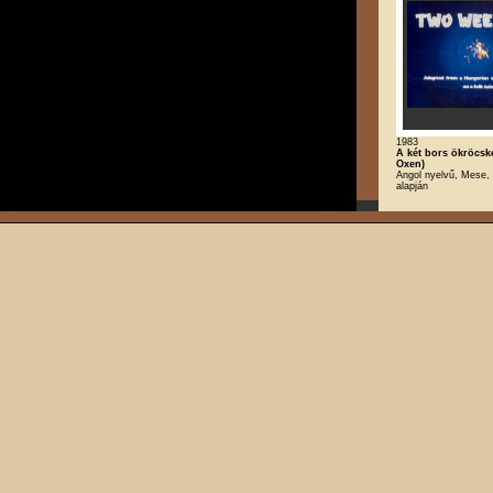
1983
A két bors ökröcs
Oxen)
Angol nyelvű, Mese, 
alapján