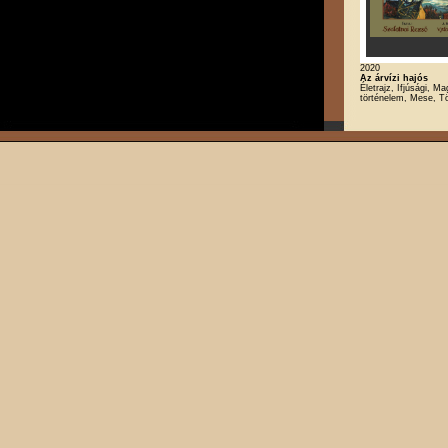
2020
Az árvízi hajós
Életrajz, Ifjúsági, Ma
történelem, Mese, T