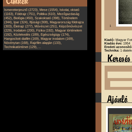
,
,
Ismeretterjesztő (2723)
Mese (1554)
Iskolai, oktató
,
,
,
(1163)
Földrajz (751)
Politika (610)
Mezőgazdaság
,
,
,
(452)
Biológia (450)
Szakoktató (398)
Történelem
,
,
,
(344)
Ipar (324)
Ifjúsági (308)
Magyarország földrajza
,
,
,
(303)
Életrajz (277)
Művészet (251)
Képzőművészet
1
,
,
,
(229)
Irodalom (200)
Fizika (192)
Magyar történelem
,
,
,
(192)
Közlekedés (189)
Egészségügy (174)
,
,
Hangosított diafilm (169)
Magyar irodalom (169)
Kiadó:
Magyar Fot
,
,
Növénytan (168)
Rajzfilm alapján (133)
Kiadás éve:
1954
,
Technikatörténet (129)
...
Eredeti azonosító
Technika:
1 diatek