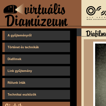
A gyűjteményről
Történet és technikák
Diafilmek
Link gyűjtemény
Rólunk írták
Technikai eszközök