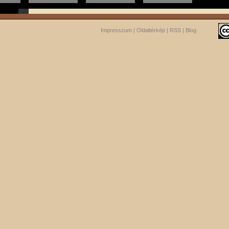
Impresszum
|
Oldaltérkép
|
RSS
|
Blog