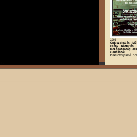
1968
Önkiszolgálás : Műs
edény - háztartási 
mezőgazdasági cek
eladásánál
Ismeretterjesztő, K