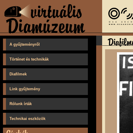
A gyűjteményről
Történet és technikák
Diafilmek
Link gyűjtemény
Rólunk írták
Technikai eszközök