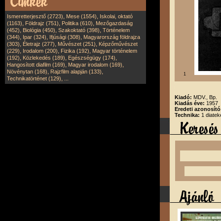
,
,
Ismeretterjesztő (2723)
Mese (1554)
Iskolai, oktató
,
,
,
(1163)
Földrajz (751)
Politika (610)
Mezőgazdaság
,
,
,
(452)
Biológia (450)
Szakoktató (398)
Történelem
,
,
,
(344)
Ipar (324)
Ifjúsági (308)
Magyarország földrajza
,
,
,
(303)
Életrajz (277)
Művészet (251)
Képzőművészet
,
,
,
(229)
Irodalom (200)
Fizika (192)
Magyar történelem
,
,
,
(192)
Közlekedés (189)
Egészségügy (174)
,
,
Hangosított diafilm (169)
Magyar irodalom (169)
,
,
Növénytan (168)
Rajzfilm alapján (133)
1
,
Technikatörténet (129)
...
Kiadó:
MDV., Bp.
Kiadás éve:
1957
Eredeti azonosító
Technika:
1 diatek