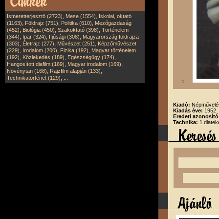
,
,
Ismeretterjesztő (2723)
Mese (1554)
Iskolai, oktató
,
,
,
(1163)
Földrajz (751)
Politika (610)
Mezőgazdaság
,
,
,
(452)
Biológia (450)
Szakoktató (398)
Történelem
,
,
,
(344)
Ipar (324)
Ifjúsági (308)
Magyarország földrajza
,
,
,
(303)
Életrajz (277)
Művészet (251)
Képzőművészet
,
,
,
(229)
Irodalom (200)
Fizika (192)
Magyar történelem
,
,
,
(192)
Közlekedés (189)
Egészségügy (174)
,
,
Hangosított diafilm (169)
Magyar irodalom (169)
,
,
Növénytan (168)
Rajzfilm alapján (133)
,
Technikatörténet (129)
...
1
Kiadó:
Népművelés
Kiadás éve:
1952
Eredeti azonosító
Technika:
1 diatek