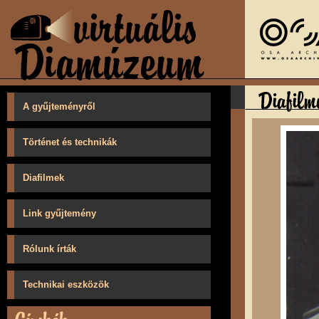
A gyűjteményről
Történet és technikák
Diafilmek
Link gyűjtemény
Rólunk írták
Technikai eszközök