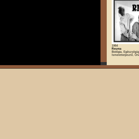
1964
Reuma
Biológia, Egészségüg
Ismeretterjesztő, O