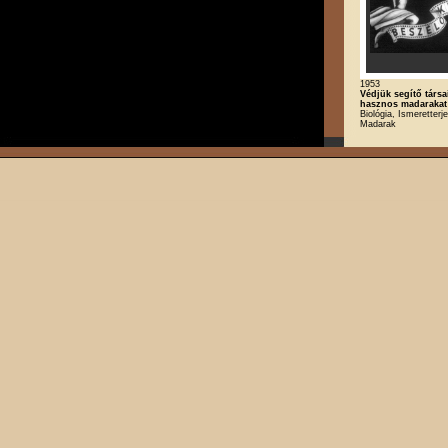
1953
Védjük segítő társa
hasznos madarakat
Biológia, Ismeretterj
Madarak