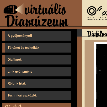
A gyűjteményről
Történet és technikák
Diafilmek
Link gyűjtemény
Rólunk írták
Technikai eszközök