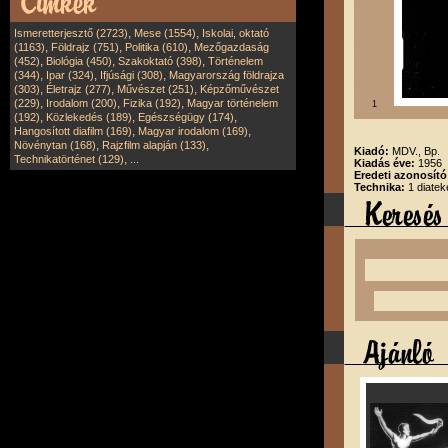
,
,
Ismeretterjesztő (2723)
Mese (1554)
Iskolai, oktató
,
,
,
(1163)
Földrajz (751)
Politika (610)
Mezőgazdaság
,
,
,
(452)
Biológia (450)
Szakoktató (398)
Történelem
,
,
,
(344)
Ipar (324)
Ifjúsági (308)
Magyarország földrajza
,
,
,
(303)
Életrajz (277)
Művészet (251)
Képzőművészet
,
,
,
(229)
Irodalom (200)
Fizika (192)
Magyar történelem
1
,
,
,
(192)
Közlekedés (189)
Egészségügy (174)
,
,
Hangosított diafilm (169)
Magyar irodalom (169)
,
,
Növénytan (168)
Rajzfilm alapján (133)
Kiadó:
MDV., Bp.
,
Technikatörténet (129)
...
Kiadás éve:
1956
Eredeti azonosít
Technika:
1 diatek