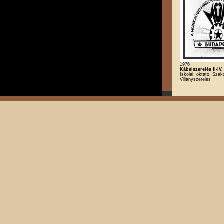
1976
Kábelszerelés II-IV.
Iskolai, oktató, Szak
Villanyszerelés