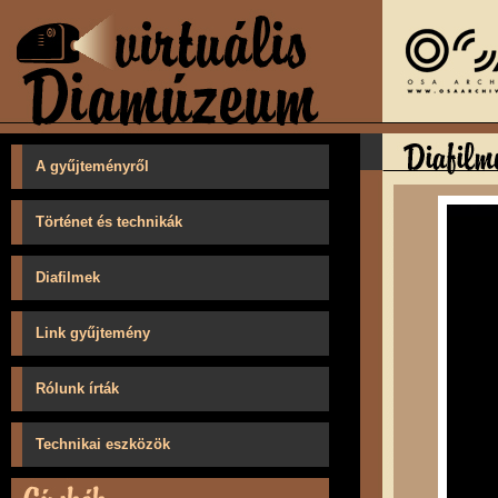
A gyűjteményről
Történet és technikák
Diafilmek
Link gyűjtemény
Rólunk írták
Technikai eszközök