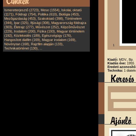
,
,
Ismeretterjesztő (2723)
Mese (1554)
Iskolai, oktató
,
,
,
,
(1171)
Földrajz (754)
Politika (610)
Biológia (453)
,
,
Mezőgazdaság (453)
Szakoktató (398)
Történelem
,
,
,
(344)
Ipar (325)
Ifjúsági (308)
Magyarország földrajza
,
,
,
(303)
Életrajz (277)
Művészet (252)
Képzőművészet
,
,
,
(229)
Irodalom (200)
Fizika (193)
Magyar történelem
,
,
,
(192)
Közlekedés (189)
Egészségügy (176)
,
,
Hangosított diafilm (169)
Magyar irodalom (169)
,
,
Növénytan (168)
Rajzfilm alapján (133)
1
,
Technikatörténet (130)
...
Kiadó:
MDV., Bp.
Kiadás éve:
1955
Eredeti azonosító
Technika:
1 diatek