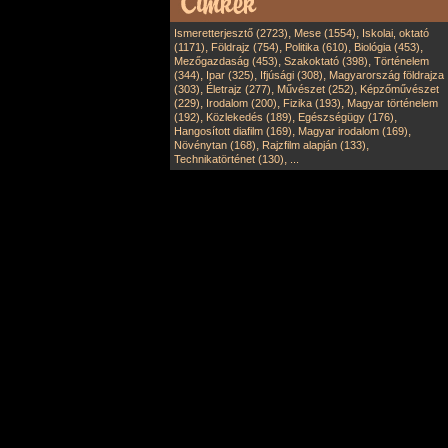
,
,
Ismeretterjesztő (2723)
Mese (1554)
Iskolai, oktató
,
,
,
,
(1171)
Földrajz (754)
Politika (610)
Biológia (453)
,
,
Mezőgazdaság (453)
Szakoktató (398)
Történelem
,
,
,
(344)
Ipar (325)
Ifjúsági (308)
Magyarország földrajza
,
,
,
(303)
Életrajz (277)
Művészet (252)
Képzőművészet
,
,
,
(229)
Irodalom (200)
Fizika (193)
Magyar történelem
,
,
,
(192)
Közlekedés (189)
Egészségügy (176)
,
,
Hangosított diafilm (169)
Magyar irodalom (169)
,
,
Növénytan (168)
Rajzfilm alapján (133)
,
Technikatörténet (130)
...