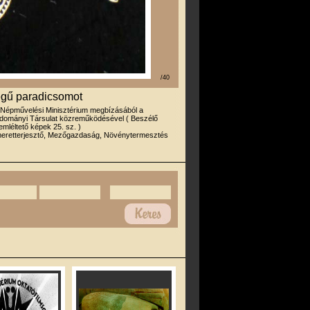
/40
égű paradicsomot
 Népművelési Minisztérium megbízásából a
dományi Társulat közreműködésével ( Beszélő
emléltető képek 25. sz. )
meretterjesztő, Mezőgazdaság, Növénytermesztés