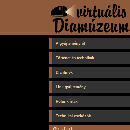
A gyűjteményről
Történet és technikák
Diafilmek
Link gyűjtemény
Rólunk írták
Technikai eszközök