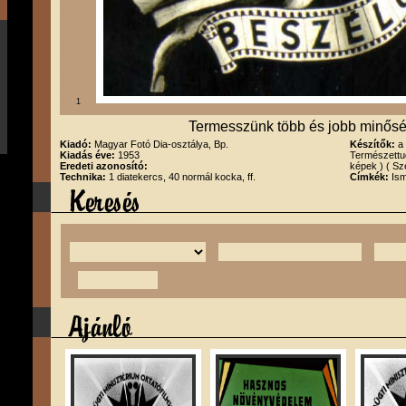
1
Termesszünk több és jobb minős
Kiadó:
Magyar Fotó Dia-osztálya, Bp.
Készítők:
a
Kiadás éve:
1953
Természettu
Eredeti azonosító:
képek ) ( Sz
Technika:
1 diatekercs, 40 normál kocka, ff.
Címkék:
Is