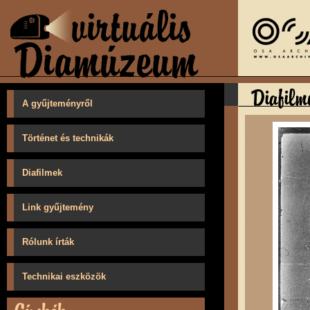
A gyűjteményről
Történet és technikák
Diafilmek
Link gyűjtemény
Rólunk írták
Technikai eszközök