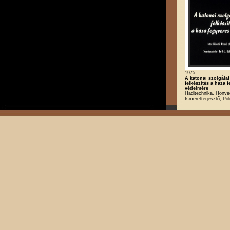
1975
A katonai szolgálat 
felkészítés a haza 
védelmére
Haditechnika, Honvé
Ismeretterjesztő, Poli