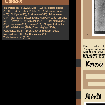
,
,
Ismeretterjesztő (2723)
Mese (1554)
Iskolai, oktató
,
,
,
(1163)
Földrajz (751)
Politika (610)
Mezőgazdaság
,
,
,
(452)
Biológia (450)
Szakoktató (398)
Történelem
,
,
,
(344)
Ipar (324)
Ifjúsági (308)
Magyarország földrajza
,
,
,
(303)
Életrajz (277)
Művészet (251)
Képzőművészet
,
,
,
(229)
Irodalom (200)
Fizika (192)
Magyar történelem
,
,
,
(192)
Közlekedés (189)
Egészségügy (174)
,
,
Hangosított diafilm (169)
Magyar irodalom (169)
,
,
Növénytan (168)
Rajzfilm alapján (133)
1
,
Technikatörténet (129)
...
Kiadó:
Földművelés
Propaganda Főigaz
Kiadás éve:
1955
Eredeti azonosító
Technika:
1 diatek