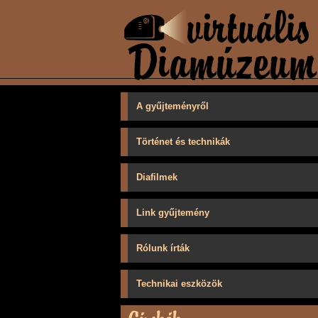
A gyűjteményről
Történet és technikák
Diafilmek
Link gyűjtemény
Rólunk írták
Technikai eszközök