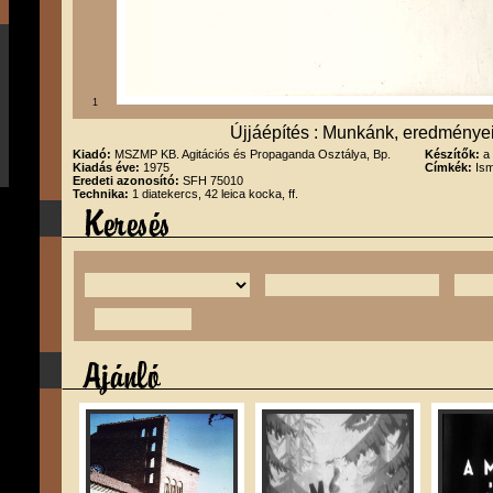
1
Újjáépítés : Munkánk, eredménye
Kiadó:
MSZMP KB. Agitációs és Propaganda Osztálya, Bp.
Készítők:
a
Kiadás éve:
1975
Címkék:
Ism
Eredeti azonosító:
SFH 75010
Technika:
1 diatekercs, 42 leica kocka, ff.