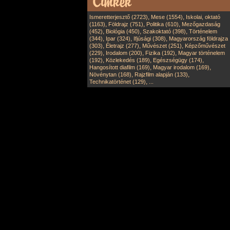
,
,
Ismeretterjesztő (2723)
Mese (1554)
Iskolai, oktató
,
,
,
(1163)
Földrajz (751)
Politika (610)
Mezőgazdaság
,
,
,
(452)
Biológia (450)
Szakoktató (398)
Történelem
,
,
,
(344)
Ipar (324)
Ifjúsági (308)
Magyarország földrajza
,
,
,
(303)
Életrajz (277)
Művészet (251)
Képzőművészet
,
,
,
(229)
Irodalom (200)
Fizika (192)
Magyar történelem
,
,
,
(192)
Közlekedés (189)
Egészségügy (174)
,
,
Hangosított diafilm (169)
Magyar irodalom (169)
,
,
Növénytan (168)
Rajzfilm alapján (133)
,
Technikatörténet (129)
...