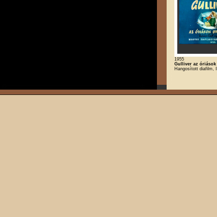
1955
Gulliver az óriáso
Hangosított diafilm, 