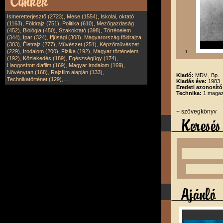
,
,
Ismeretterjesztő (2723)
Mese (1554)
Iskolai, oktató
,
,
,
(1163)
Földrajz (751)
Politika (610)
Mezőgazdaság
,
,
,
(452)
Biológia (450)
Szakoktató (398)
Történelem
,
,
,
(344)
Ipar (324)
Ifjúsági (308)
Magyarország földrajza
,
,
,
(303)
Életrajz (277)
Művészet (251)
Képzőművészet
,
,
,
(229)
Irodalom (200)
Fizika (192)
Magyar történelem
1
,
,
,
(192)
Közlekedés (189)
Egészségügy (174)
,
,
Hangosított diafilm (169)
Magyar irodalom (169)
,
,
Növénytan (168)
Rajzfilm alapján (133)
Kiadó:
MDV., Bp.
,
Technikatörténet (129)
...
Kiadás éve:
1983
Eredeti azonosító
Technika:
1 magazi
+ szövegkönyv