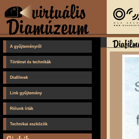
A gyűjteményről
Történet és technikák
Diafilmek
Link gyűjtemény
Rólunk írták
Technikai eszközök