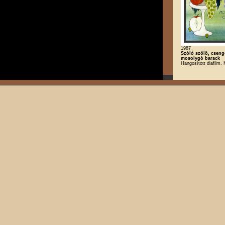
1987
Szóló szőlő, cseng
mosolygó barack
Hangosított diafilm,