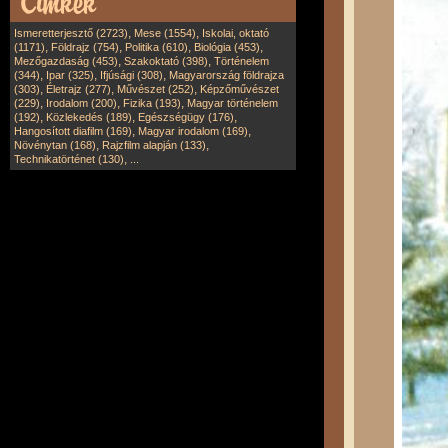
,
,
Ismeretterjesztő (2723)
Mese (1554)
Iskolai, oktató
,
,
,
,
(1171)
Földrajz (754)
Politika (610)
Biológia (453)
,
,
Mezőgazdaság (453)
Szakoktató (398)
Történelem
,
,
,
(344)
Ipar (325)
Ifjúsági (308)
Magyarország földrajza
,
,
,
(303)
Életrajz (277)
Művészet (252)
Képzőművészet
,
,
,
(229)
Irodalom (200)
Fizika (193)
Magyar történelem
,
,
,
(192)
Közlekedés (189)
Egészségügy (176)
,
,
Hangosított diafilm (169)
Magyar irodalom (169)
,
,
Növénytan (168)
Rajzfilm alapján (133)
,
Technikatörténet (130)
...