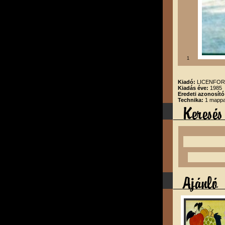
1
Kiadó:
LICENFORG
Kiadás éve:
1985
Eredeti azonosító
Technika:
1 mappa