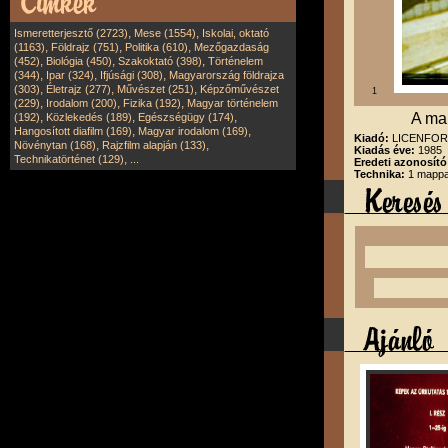
,
,
Ismeretterjesztő (2723)
Mese (1554)
Iskolai, oktató
,
,
,
(1163)
Földrajz (751)
Politika (610)
Mezőgazdaság
,
,
,
(452)
Biológia (450)
Szakoktató (398)
Történelem
,
,
,
(344)
Ipar (324)
Ifjúsági (308)
Magyarország földrajza
,
,
,
(303)
Életrajz (277)
Művészet (251)
Képzőművészet
1
,
,
,
(229)
Irodalom (200)
Fizika (192)
Magyar történelem
,
,
,
A ma
(192)
Közlekedés (189)
Egészségügy (174)
,
,
Hangosított diafilm (169)
Magyar irodalom (169)
Kiadó:
LICENFORG
,
,
Növénytan (168)
Rajzfilm alapján (133)
Kiadás éve:
1985
,
Technikatörténet (129)
...
Eredeti azonosító
Technika:
1 mappa