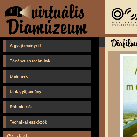
A gyűjteményről
Történet és technikák
Diafilmek
Link gyűjtemény
Rólunk írták
Technikai eszközök