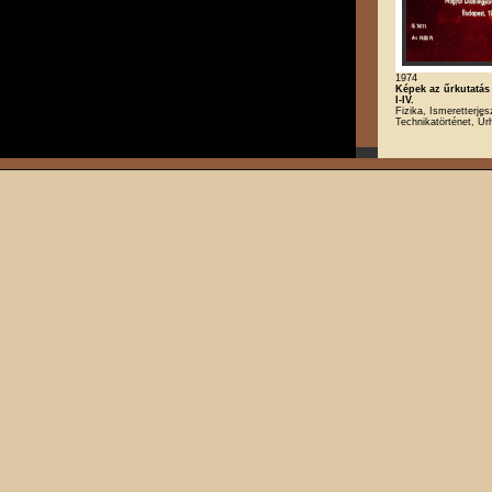
1974
Képek az űrkutatás
I-IV.
Fizika, Ismeretterjes
Technikatörténet, Űr