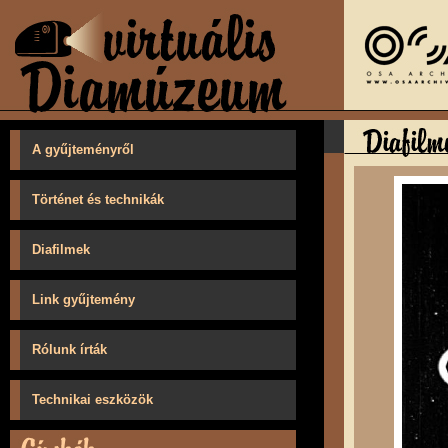
A gyűjteményről
Történet és technikák
Diafilmek
Link gyűjtemény
Rólunk írták
Technikai eszközök