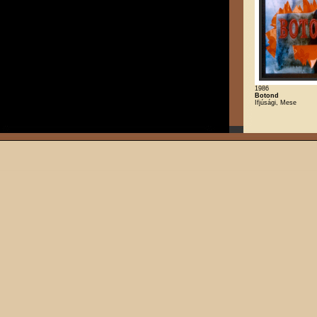
1986
Botond
Ifjúsági, Mese