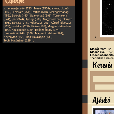
,
,
Ismeretterjesztő (2723)
Mese (1554)
Iskolai, oktató
,
,
,
(1163)
Földrajz (751)
Politika (610)
Mezőgazdaság
,
,
,
(452)
Biológia (450)
Szakoktató (398)
Történelem
,
,
,
(344)
Ipar (324)
Ifjúsági (308)
Magyarország földrajza
,
,
,
(303)
Életrajz (277)
Művészet (251)
Képzőművészet
,
,
,
(229)
Irodalom (200)
Fizika (192)
Magyar történelem
,
,
,
(192)
Közlekedés (189)
Egészségügy (174)
,
,
Hangosított diafilm (169)
Magyar irodalom (169)
,
,
Növénytan (168)
Rajzfilm alapján (133)
1
,
Technikatörténet (129)
...
Kiadó:
MDV., Bp.
Kiadás éve:
1962
Eredeti azonosít
Technika:
1 diatek