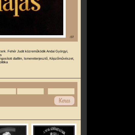
/37
zerk. Fehér Judit közreműködik Andai Györgyi,
ás
gosított diafilm, Ismeretterjesztő, Képzőművészet,
litika