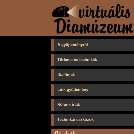
A gyűjteményről
Történet és technikák
Diafilmek
Link gyűjtemény
Rólunk írták
Technikai eszközök