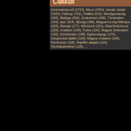
,
,
Ismeretterjesztő (2723)
Mese (1554)
Iskolai, oktató
,
,
,
(1163)
Földrajz (751)
Politika (610)
Mezőgazdaság
,
,
,
(452)
Biológia (450)
Szakoktató (398)
Történelem
,
,
,
(344)
Ipar (324)
Ifjúsági (308)
Magyarország földrajza
,
,
,
(303)
Életrajz (277)
Művészet (251)
Képzőművészet
,
,
,
(229)
Irodalom (200)
Fizika (192)
Magyar történelem
,
,
,
(192)
Közlekedés (189)
Egészségügy (174)
,
,
Hangosított diafilm (169)
Magyar irodalom (169)
,
,
Növénytan (168)
Rajzfilm alapján (133)
,
Technikatörténet (129)
...