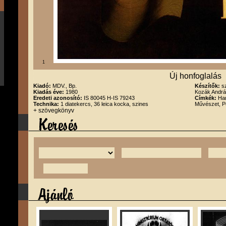
1
Új honfoglalás
Kiadó:
MDV., Bp.
Készítők:
s
Kiadás éve:
1980
Kozák Andr
Eredeti azonosító:
IS 80045 H-IS 79243
Címkék:
Han
Technika:
1 diatekercs, 36 leica kocka, szines
Művészet, Po
+ szövegkönyv