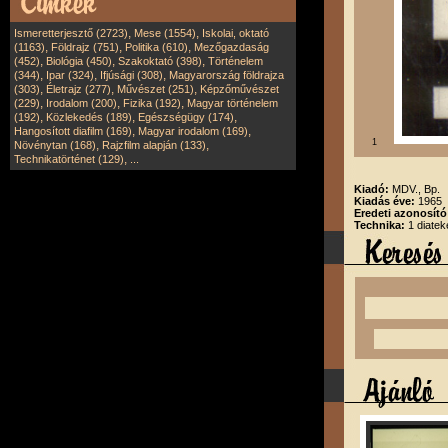
,
,
Ismeretterjesztő (2723)
Mese (1554)
Iskolai, oktató
,
,
,
(1163)
Földrajz (751)
Politika (610)
Mezőgazdaság
,
,
,
(452)
Biológia (450)
Szakoktató (398)
Történelem
,
,
,
(344)
Ipar (324)
Ifjúsági (308)
Magyarország földrajza
,
,
,
(303)
Életrajz (277)
Művészet (251)
Képzőművészet
,
,
,
(229)
Irodalom (200)
Fizika (192)
Magyar történelem
,
,
,
(192)
Közlekedés (189)
Egészségügy (174)
,
,
Hangosított diafilm (169)
Magyar irodalom (169)
1
,
,
Növénytan (168)
Rajzfilm alapján (133)
,
Technikatörténet (129)
...
Kiadó:
MDV., Bp.
Kiadás éve:
1965
Eredeti azonosít
Technika:
1 diatek