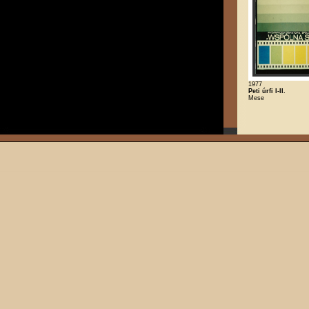
1977
Peti úrfi I-II.
Mese