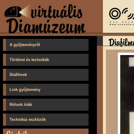
A gyűjteményről
Történet és technikák
Diafilmek
Link gyűjtemény
Rólunk írták
Technikai eszközök