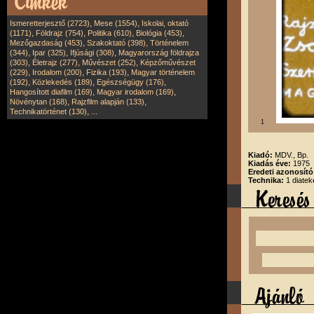
,
,
Ismeretterjesztő (2723)
Mese (1554)
Iskolai, oktató
,
,
,
,
(1171)
Földrajz (754)
Politika (610)
Biológia (453)
,
,
Mezőgazdaság (453)
Szakoktató (398)
Történelem
,
,
,
(344)
Ipar (325)
Ifjúsági (308)
Magyarország földrajza
,
,
,
(303)
Életrajz (277)
Művészet (252)
Képzőművészet
,
,
,
(229)
Irodalom (200)
Fizika (193)
Magyar történelem
,
,
,
(192)
Közlekedés (189)
Egészségügy (176)
,
,
Hangosított diafilm (169)
Magyar irodalom (169)
,
,
Növénytan (168)
Rajzfilm alapján (133)
,
Technikatörténet (130)
...
1
Kiadó:
MDV., Bp.
Kiadás éve:
1975
Eredeti azonosít
Technika:
1 diatek