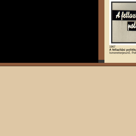
1967
A fellazítási politik
Ismeretterjesztő, Poli