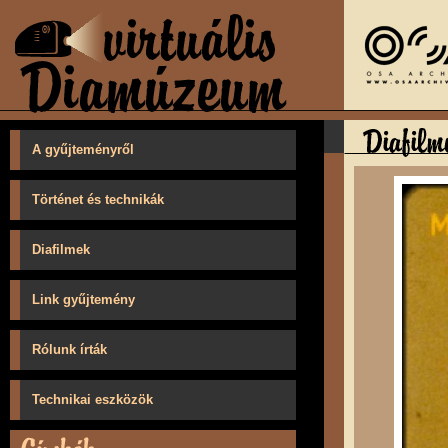
A gyűjteményről
Történet és technikák
Diafilmek
Link gyűjtemény
Rólunk írták
Technikai eszközök