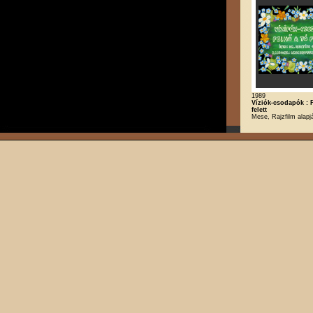
1989
Víziók-csodapók : 
felett
Mese, Rajzfilm alapj