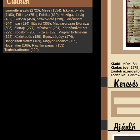
,
,
Ismeretterjesztő (2723)
Mese (1554)
Iskolai, oktató
,
,
,
(1163)
Földrajz (751)
Politika (610)
Mezőgazdaság
,
,
,
(452)
Biológia (450)
Szakoktató (398)
Történelem
,
,
,
(344)
Ipar (324)
Ifjúsági (308)
Magyarország földrajza
,
,
,
(303)
Életrajz (277)
Művészet (251)
Képzőművészet
,
,
,
(229)
Irodalom (200)
Fizika (192)
Magyar történelem
,
,
,
(192)
Közlekedés (189)
Egészségügy (174)
,
,
Hangosított diafilm (169)
Magyar irodalom (169)
,
,
Növénytan (168)
Rajzfilm alapján (133)
,
1
Technikatörténet (129)
...
Kiadó:
MDV., Bp.
Kiadás éve:
1978
Eredeti azonosít
Technika:
1 diatek