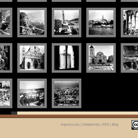
Impresszum
|
Oldaltérkép
|
RSS
|
Blog