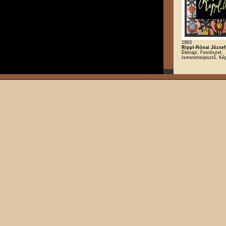
1963
Rippl-Rónai József
Életrajz, Festészet,
Ismeretterjesztő, K