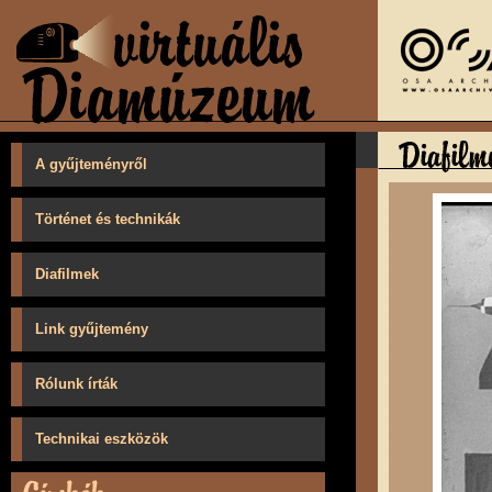
A gyűjteményről
Történet és technikák
Diafilmek
Link gyűjtemény
Rólunk írták
Technikai eszközök