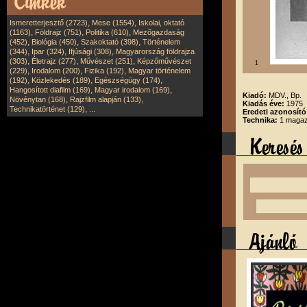
,
,
Ismeretterjesztő (2723)
Mese (1554)
Iskolai, oktató
,
,
,
(1163)
Földrajz (751)
Politika (610)
Mezőgazdaság
,
,
,
(452)
Biológia (450)
Szakoktató (398)
Történelem
,
,
,
(344)
Ipar (324)
Ifjúsági (308)
Magyarország földrajza
,
,
,
(303)
Életrajz (277)
Művészet (251)
Képzőművészet
1
,
,
,
(229)
Irodalom (200)
Fizika (192)
Magyar történelem
,
,
,
(192)
Közlekedés (189)
Egészségügy (174)
,
,
Hangosított diafilm (169)
Magyar irodalom (169)
Kiadó:
MDV., Bp.
,
,
Növénytan (168)
Rajzfilm alapján (133)
Kiadás éve:
1975
,
Technikatörténet (129)
...
Eredeti azonosít
Technika:
1 magazi