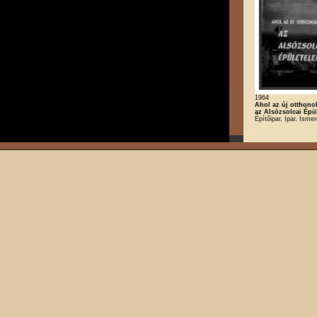
1964
Ahol az új otthono
az Alsózsolcai Épü
Építőipar, Ipar, Ismer