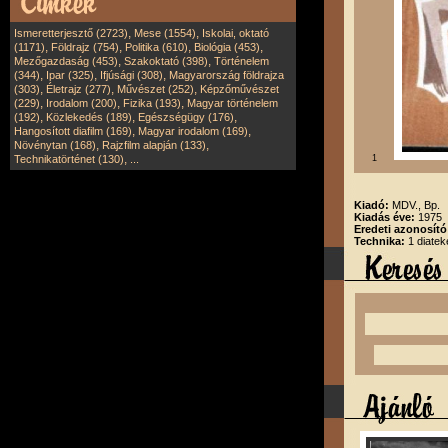
,
,
Ismeretterjesztő (2723)
Mese (1554)
Iskolai, oktató
,
,
,
,
(1171)
Földrajz (754)
Politika (610)
Biológia (453)
,
,
Mezőgazdaság (453)
Szakoktató (398)
Történelem
,
,
,
(344)
Ipar (325)
Ifjúsági (308)
Magyarország földrajza
,
,
,
(303)
Életrajz (277)
Művészet (252)
Képzőművészet
,
,
,
(229)
Irodalom (200)
Fizika (193)
Magyar történelem
,
,
,
(192)
Közlekedés (189)
Egészségügy (176)
,
,
Hangosított diafilm (169)
Magyar irodalom (169)
,
,
Növénytan (168)
Rajzfilm alapján (133)
,
Technikatörténet (130)
...
1
Kiadó:
MDV., Bp.
Kiadás éve:
1975
Eredeti azonosít
Technika:
1 diatek