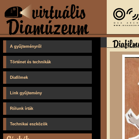
A gyűjteményről
Történet és technikák
Diafilmek
Link gyűjtemény
Rólunk írták
Technikai eszközök