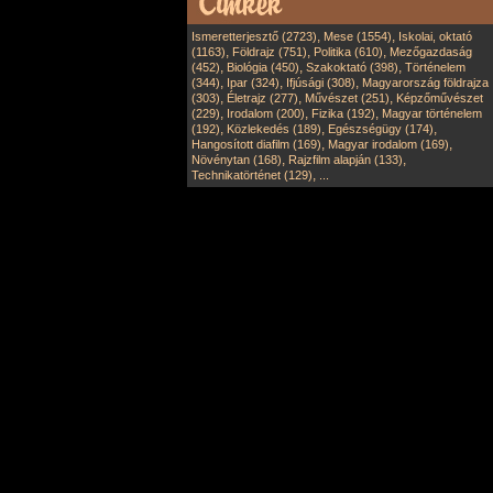
,
,
Ismeretterjesztő (2723)
Mese (1554)
Iskolai, oktató
,
,
,
(1163)
Földrajz (751)
Politika (610)
Mezőgazdaság
,
,
,
(452)
Biológia (450)
Szakoktató (398)
Történelem
,
,
,
(344)
Ipar (324)
Ifjúsági (308)
Magyarország földrajza
,
,
,
(303)
Életrajz (277)
Művészet (251)
Képzőművészet
,
,
,
(229)
Irodalom (200)
Fizika (192)
Magyar történelem
,
,
,
(192)
Közlekedés (189)
Egészségügy (174)
,
,
Hangosított diafilm (169)
Magyar irodalom (169)
,
,
Növénytan (168)
Rajzfilm alapján (133)
,
Technikatörténet (129)
...