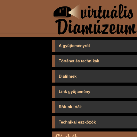
A gyűjteményről
Történet és technikák
Diafilmek
Link gyűjtemény
Rólunk írták
Technikai eszközök