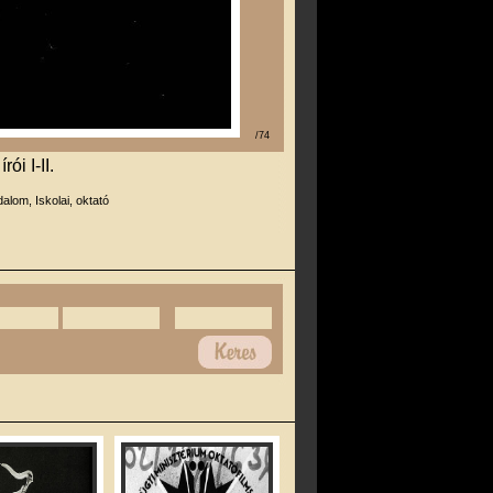
/74
ói I-II.
dalom, Iskolai, oktató