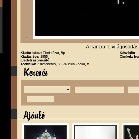
1
A francia felvilágosodás ír
Kiadó:
Iskolai Filmintézet, Bp.
Készítők:
Kiadás éve:
1955
Címkék:
Iro
Eredeti azonosító:
Technika:
2 diatekercs, 35, 36 leica kocka, ff.