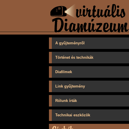
A gyűjteményről
Történet és technikák
Diafilmek
Link gyűjtemény
Rólunk írták
Technikai eszközök