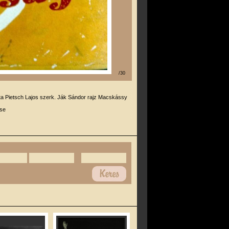
/30
rta Pietsch Lajos szerk. Ják Sándor rajz Macskássy
se