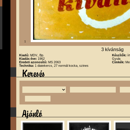
1
3 kívánság
Kiadó:
MDV., Bp.
Készítők:
í
Kiadás éve:
1962
Gyula
Eredeti azonosító:
MS 2063
Címkék:
Me
Technika:
1 diatekercs, 27 normál kocka, szines