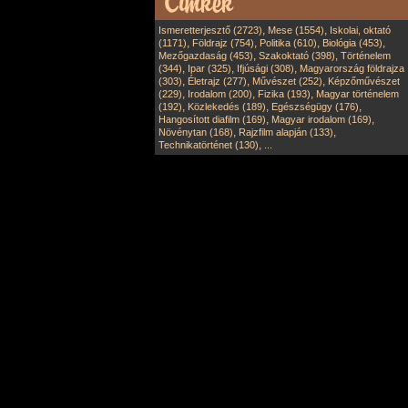
,
,
Ismeretterjesztő (2723)
Mese (1554)
Iskolai, oktató
,
,
,
,
(1171)
Földrajz (754)
Politika (610)
Biológia (453)
,
,
Mezőgazdaság (453)
Szakoktató (398)
Történelem
,
,
,
(344)
Ipar (325)
Ifjúsági (308)
Magyarország földrajza
,
,
,
(303)
Életrajz (277)
Művészet (252)
Képzőművészet
,
,
,
(229)
Irodalom (200)
Fizika (193)
Magyar történelem
,
,
,
(192)
Közlekedés (189)
Egészségügy (176)
,
,
Hangosított diafilm (169)
Magyar irodalom (169)
,
,
Növénytan (168)
Rajzfilm alapján (133)
,
Technikatörténet (130)
...