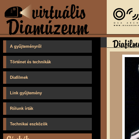
A gyűjteményről
Történet és technikák
Diafilmek
Link gyűjtemény
Rólunk írták
Technikai eszközök