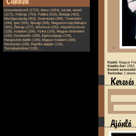
,
,
Ismeretterjesztő (2723)
Mese (1554)
Iskolai, oktató
,
,
,
,
(1171)
Földrajz (754)
Politika (610)
Biológia (453)
,
,
Mezőgazdaság (453)
Szakoktató (398)
Történelem
,
,
,
(344)
Ipar (325)
Ifjúsági (308)
Magyarország földrajza
,
,
,
(303)
Életrajz (277)
Művészet (252)
Képzőművészet
,
,
,
(229)
Irodalom (200)
Fizika (193)
Magyar történelem
,
,
,
(192)
Közlekedés (189)
Egészségügy (176)
,
,
Hangosított diafilm (169)
Magyar irodalom (169)
,
,
Növénytan (168)
Rajzfilm alapján (133)
,
Technikatörténet (130)
...
1
Kiadó:
Magyar Fot
Kiadás éve:
1953
Eredeti azonosító
Technika:
1 diate