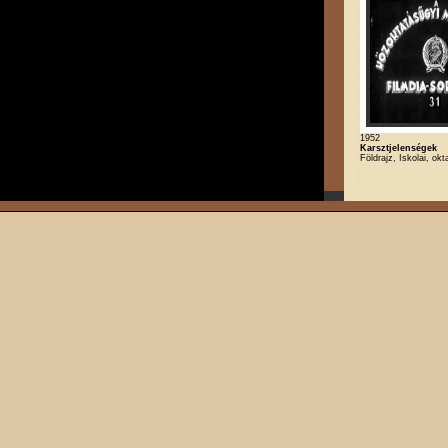
1952
Karsztjelenségek
Földrajz, Iskolai, okt