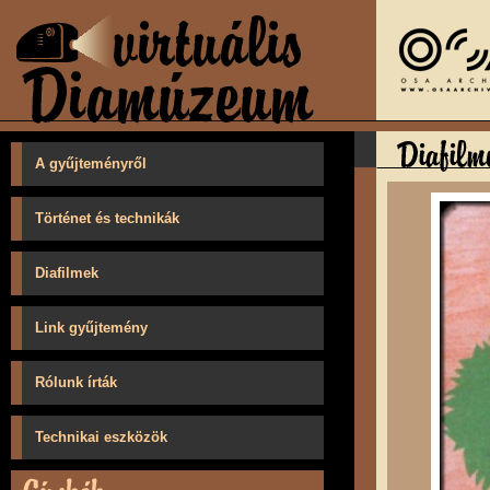
A gyűjteményről
Történet és technikák
Diafilmek
Link gyűjtemény
Rólunk írták
Technikai eszközök