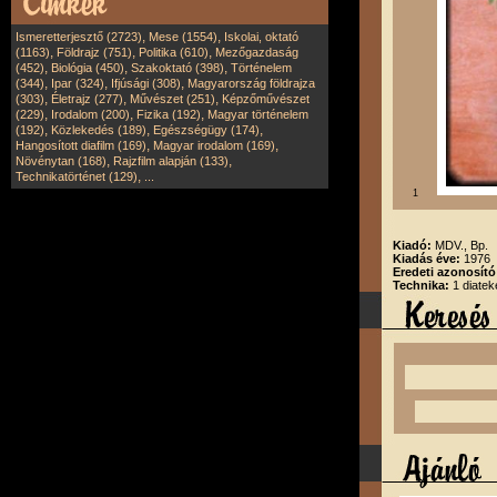
,
,
Ismeretterjesztő (2723)
Mese (1554)
Iskolai, oktató
,
,
,
(1163)
Földrajz (751)
Politika (610)
Mezőgazdaság
,
,
,
(452)
Biológia (450)
Szakoktató (398)
Történelem
,
,
,
(344)
Ipar (324)
Ifjúsági (308)
Magyarország földrajza
,
,
,
(303)
Életrajz (277)
Művészet (251)
Képzőművészet
,
,
,
(229)
Irodalom (200)
Fizika (192)
Magyar történelem
,
,
,
(192)
Közlekedés (189)
Egészségügy (174)
,
,
Hangosított diafilm (169)
Magyar irodalom (169)
,
,
Növénytan (168)
Rajzfilm alapján (133)
,
Technikatörténet (129)
...
1
Kiadó:
MDV., Bp.
Kiadás éve:
1976
Eredeti azonosít
Technika:
1 diatek