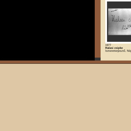
1977
Halasi csipke
Ismeretterjesztő, Né