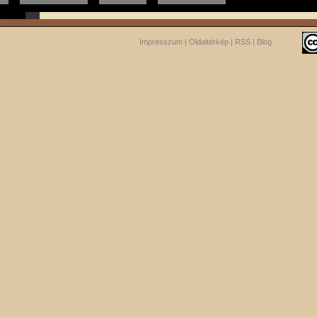
Impresszum
|
Oldaltérkép
|
RSS
|
Blog