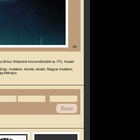
/38
rta Brósz Róbertné közreműködött az ITG. Kutató
drajz, Irodalom, Iskolai, oktató, Magyar irodalom,
g földrajza