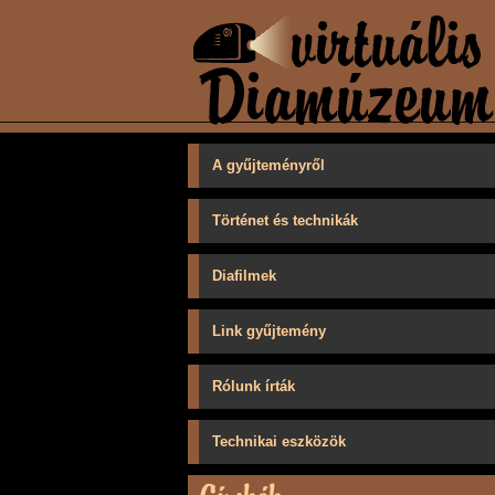
A gyűjteményről
Történet és technikák
Diafilmek
Link gyűjtemény
Rólunk írták
Technikai eszközök