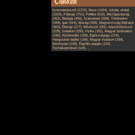
,
,
Ismeretterjesztő (2723)
Mese (1554)
Iskolai, oktató
,
,
,
(1163)
Földrajz (751)
Politika (610)
Mezőgazdaság
,
,
,
(452)
Biológia (450)
Szakoktató (398)
Történelem
,
,
,
(344)
Ipar (324)
Ifjúsági (308)
Magyarország földrajza
,
,
,
(303)
Életrajz (277)
Művészet (251)
Képzőművészet
,
,
,
(229)
Irodalom (200)
Fizika (192)
Magyar történelem
,
,
,
(192)
Közlekedés (189)
Egészségügy (174)
,
,
Hangosított diafilm (169)
Magyar irodalom (169)
,
,
Növénytan (168)
Rajzfilm alapján (133)
,
Technikatörténet (129)
...