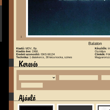
1
Balaton
Kiadó:
MDV., Bp.
Készítők:
í
Kiadás éve:
1966
Osztálya
Eredeti azonosító:
ISKS 66134
Címkék:
Föl
Technika:
1 diatekercs, 38 leica kocka, szines
Magyarorszá