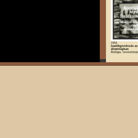
1954
Ivadékgondozás az
állatvilágban
Biológia, Ismeretterj