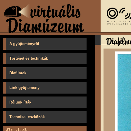
A gyűjteményről
Történet és technikák
Diafilmek
Link gyűjtemény
Rólunk írták
Technikai eszközök