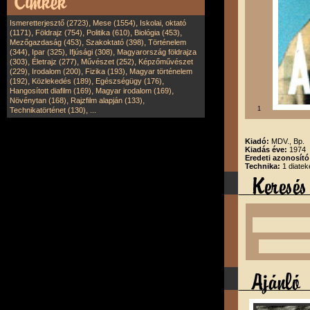
,
,
Ismeretterjesztő (2723)
Mese (1554)
Iskolai, oktató
,
,
,
,
(1171)
Földrajz (754)
Politika (610)
Biológia (453)
,
,
Mezőgazdaság (453)
Szakoktató (398)
Történelem
,
,
,
(344)
Ipar (325)
Ifjúsági (308)
Magyarország földrajza
,
,
,
(303)
Életrajz (277)
Művészet (252)
Képzőművészet
,
,
,
(229)
Irodalom (200)
Fizika (193)
Magyar történelem
,
,
,
(192)
Közlekedés (189)
Egészségügy (176)
,
,
Hangosított diafilm (169)
Magyar irodalom (169)
,
,
Növénytan (168)
Rajzfilm alapján (133)
,
1
Technikatörténet (130)
...
Kiadó:
MDV., Bp.
Kiadás éve:
1974
Eredeti azonosít
Technika:
1 diatek