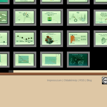
Impresszum
|
Oldaltérkép
|
RSS
|
Blog