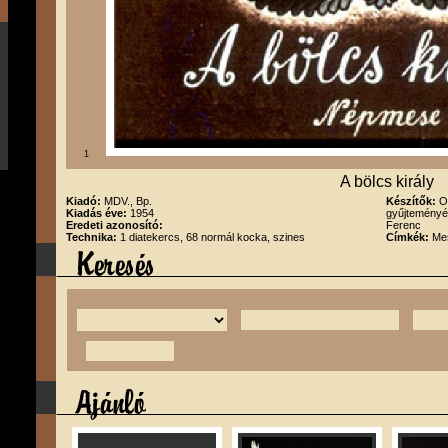
1
A bölcs király
Kiadó:
MDV., Bp.
Készítők:
O
Kiadás éve:
1954
gyűjteményéb
Eredeti azonosító:
Ferenc
Technika:
1 diatekercs, 68 normál kocka, szines
Címkék:
Me