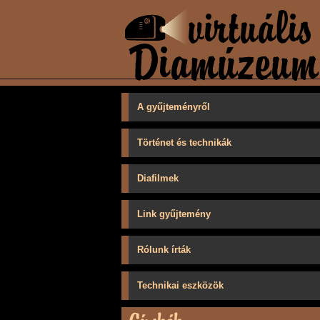
A gyűjteményről
Történet és technikák
Diafilmek
Link gyűjtemény
Rólunk írták
Technikai eszközök