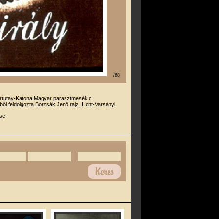
/68
rtutay-Katona Magyar parasztmesék c
ől feldolgozta Borzsák Jenő rajz. Hont-Varsányi
se