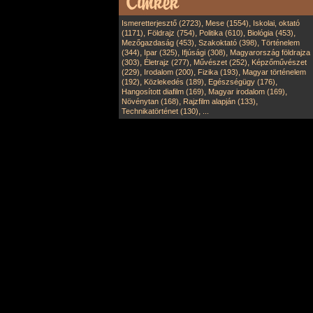
,
,
Ismeretterjesztő (2723)
Mese (1554)
Iskolai, oktató
,
,
,
,
(1171)
Földrajz (754)
Politika (610)
Biológia (453)
,
,
Mezőgazdaság (453)
Szakoktató (398)
Történelem
,
,
,
(344)
Ipar (325)
Ifjúsági (308)
Magyarország földrajza
,
,
,
(303)
Életrajz (277)
Művészet (252)
Képzőművészet
,
,
,
(229)
Irodalom (200)
Fizika (193)
Magyar történelem
,
,
,
(192)
Közlekedés (189)
Egészségügy (176)
,
,
Hangosított diafilm (169)
Magyar irodalom (169)
,
,
Növénytan (168)
Rajzfilm alapján (133)
,
Technikatörténet (130)
...