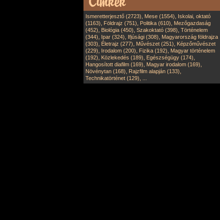
,
,
Ismeretterjesztő (2723)
Mese (1554)
Iskolai, oktató
,
,
,
(1163)
Földrajz (751)
Politika (610)
Mezőgazdaság
,
,
,
(452)
Biológia (450)
Szakoktató (398)
Történelem
,
,
,
(344)
Ipar (324)
Ifjúsági (308)
Magyarország földrajza
,
,
,
(303)
Életrajz (277)
Művészet (251)
Képzőművészet
,
,
,
(229)
Irodalom (200)
Fizika (192)
Magyar történelem
,
,
,
(192)
Közlekedés (189)
Egészségügy (174)
,
,
Hangosított diafilm (169)
Magyar irodalom (169)
,
,
Növénytan (168)
Rajzfilm alapján (133)
,
Technikatörténet (129)
...