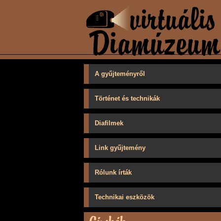
A gyűjteményről
Történet és technikák
Diafilmek
Link gyűjtemény
Rólunk írták
Technikai eszközök