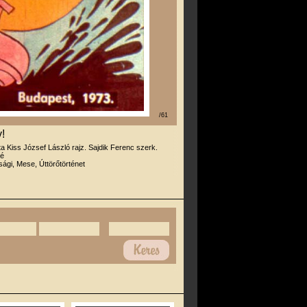
/61
!
rta Kiss József László rajz. Sajdik Ferenc szerk.
né
úsági, Mese, Úttörőtörténet