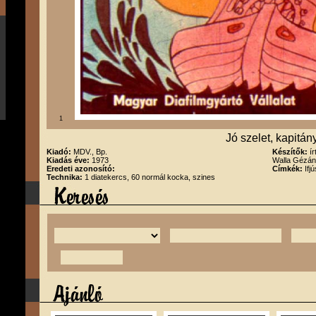
1
Jó szelet, kapitány
Kiadó:
MDV., Bp.
Készítők:
í
Kiadás éve:
1973
Walla Gézá
Eredeti azonosító:
Címkék:
Ifj
Technika:
1 diatekercs, 60 normál kocka, szines