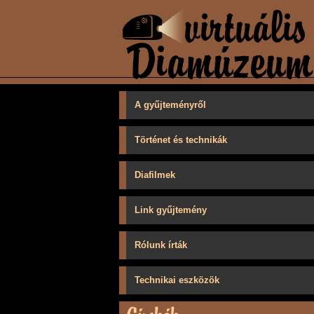
A gyűjteményről
Történet és technikák
Diafilmek
Link gyűjtemény
Rólunk írták
Technikai eszközök