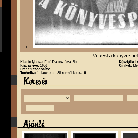
1
Vitaest a könyvespo
Kiadó:
Magyar Fotó Dia-osztálya, Bp.
Készítők:
[ 
Kiadás éve:
1951
Címkék:
Mes
Eredeti azonosító:
Technika:
1 diatekercs, 38 normál kocka, ff.