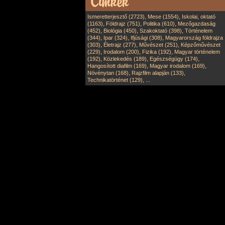
,
,
Ismeretterjesztő (2723)
Mese (1554)
Iskolai, oktató
,
,
,
(1163)
Földrajz (751)
Politika (610)
Mezőgazdaság
,
,
,
(452)
Biológia (450)
Szakoktató (398)
Történelem
,
,
,
(344)
Ipar (324)
Ifjúsági (308)
Magyarország földrajza
,
,
,
(303)
Életrajz (277)
Művészet (251)
Képzőművészet
,
,
,
(229)
Irodalom (200)
Fizika (192)
Magyar történelem
,
,
,
(192)
Közlekedés (189)
Egészségügy (174)
,
,
Hangosított diafilm (169)
Magyar irodalom (169)
,
,
Növénytan (168)
Rajzfilm alapján (133)
,
Technikatörténet (129)
...