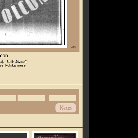
/38
lcon
rajz. Botlik József ]
e, Politikai mese