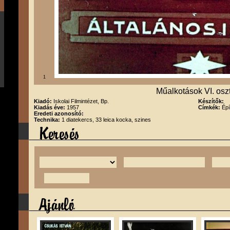
1
Műalkotások VI. osz
Kiadó:
Iskolai Filmintézet, Bp.
Készítők:
Kiadás éve:
1957
Címkék:
Épí
Eredeti azonosító:
Technika:
1 diatekercs, 33 leica kocka, szines