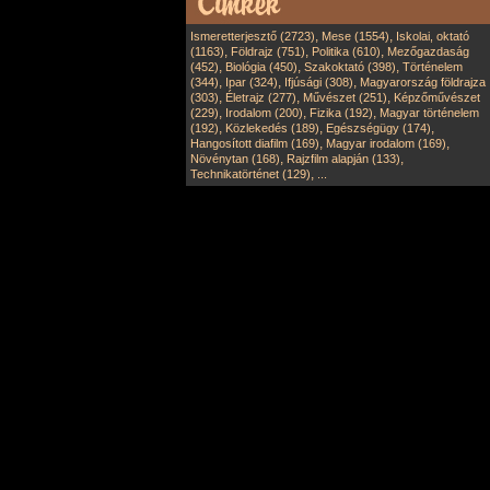
,
,
Ismeretterjesztő (2723)
Mese (1554)
Iskolai, oktató
,
,
,
(1163)
Földrajz (751)
Politika (610)
Mezőgazdaság
,
,
,
(452)
Biológia (450)
Szakoktató (398)
Történelem
,
,
,
(344)
Ipar (324)
Ifjúsági (308)
Magyarország földrajza
,
,
,
(303)
Életrajz (277)
Művészet (251)
Képzőművészet
,
,
,
(229)
Irodalom (200)
Fizika (192)
Magyar történelem
,
,
,
(192)
Közlekedés (189)
Egészségügy (174)
,
,
Hangosított diafilm (169)
Magyar irodalom (169)
,
,
Növénytan (168)
Rajzfilm alapján (133)
,
Technikatörténet (129)
...