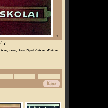
/33
tály
tészet, Iskolai, oktató, Képzőművészet, Művészet