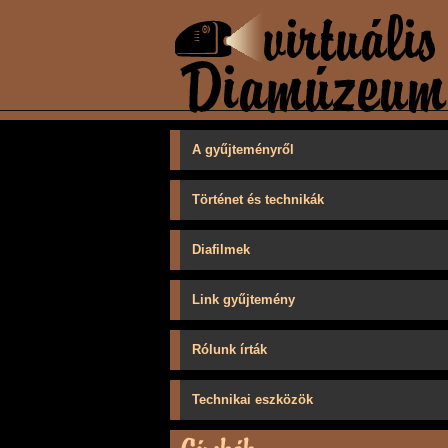
A gyűjteményről
Történet és technikák
Diafilmek
Link gyűjtemény
Rólunk írták
Technikai eszközök