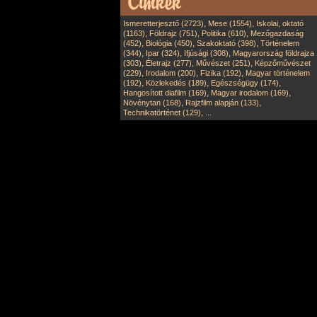
,
,
Ismeretterjesztő (2723)
Mese (1554)
Iskolai, oktató
,
,
,
(1163)
Földrajz (751)
Politika (610)
Mezőgazdaság
,
,
,
(452)
Biológia (450)
Szakoktató (398)
Történelem
,
,
,
(344)
Ipar (324)
Ifjúsági (308)
Magyarország földrajza
,
,
,
(303)
Életrajz (277)
Művészet (251)
Képzőművészet
,
,
,
(229)
Irodalom (200)
Fizika (192)
Magyar történelem
,
,
,
(192)
Közlekedés (189)
Egészségügy (174)
,
,
Hangosított diafilm (169)
Magyar irodalom (169)
,
,
Növénytan (168)
Rajzfilm alapján (133)
,
Technikatörténet (129)
...