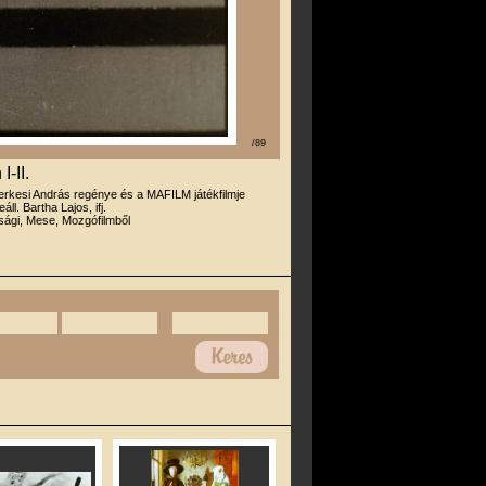
/89
-II.
erkesi András regénye és a MAFILM játékfilmje
áll. Bartha Lajos, ifj.
úsági, Mese, Mozgófilmből