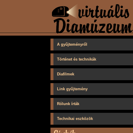
A gyűjteményről
Történet és technikák
Diafilmek
Link gyűjtemény
Rólunk írták
Technikai eszközök