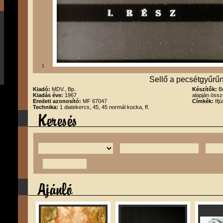
1
Sellő a pecsétgyűrűn I
Kiadó:
MDV., Bp.
Készítők:
B
Kiadás éve:
1967
alapján össze
Eredeti azonosító:
MF 67047
Címkék:
Ifj
Technika:
1 diatekercs, 45, 45 normál kocka, ff.