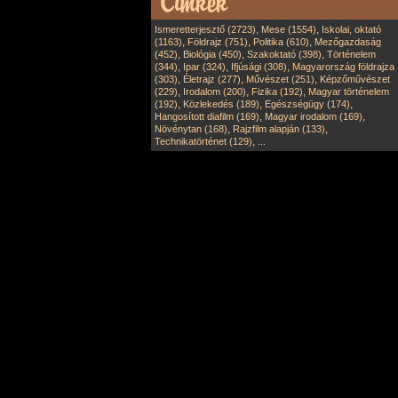
,
,
Ismeretterjesztő (2723)
Mese (1554)
Iskolai, oktató
,
,
,
(1163)
Földrajz (751)
Politika (610)
Mezőgazdaság
,
,
,
(452)
Biológia (450)
Szakoktató (398)
Történelem
,
,
,
(344)
Ipar (324)
Ifjúsági (308)
Magyarország földrajza
,
,
,
(303)
Életrajz (277)
Művészet (251)
Képzőművészet
,
,
,
(229)
Irodalom (200)
Fizika (192)
Magyar történelem
,
,
,
(192)
Közlekedés (189)
Egészségügy (174)
,
,
Hangosított diafilm (169)
Magyar irodalom (169)
,
,
Növénytan (168)
Rajzfilm alapján (133)
,
Technikatörténet (129)
...