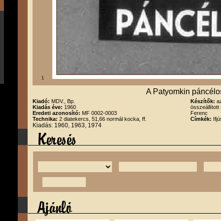
1
A Patyomkin páncélos 
Kiadó:
MDV., Bp.
Készítők:
a
Kiadás éve:
1960
összeállított
Eredeti azonosító:
MF 0002-0003
Ferenc
Technika:
2 diatekercs, 51,66 normál kocka, ff.
Címkék:
Ifj
Kiadás: 1960, 1963, 1974