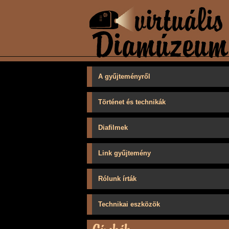
A gyűjteményről
Történet és technikák
Diafilmek
Link gyűjtemény
Rólunk írták
Technikai eszközök