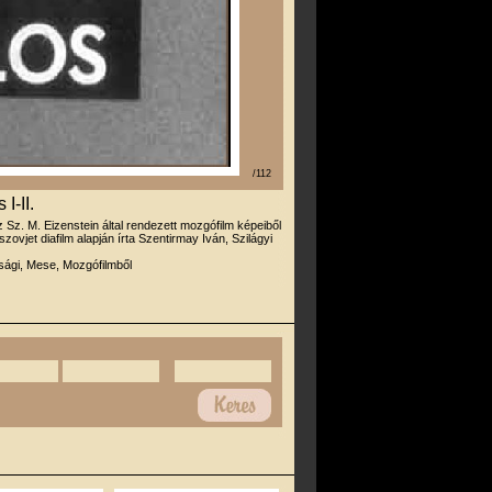
/112
I-II.
z Sz. M. Eizenstein által rendezett mozgófilm képeiből
 szovjet diafilm alapján írta Szentirmay Iván, Szilágyi
úsági, Mese, Mozgófilmből