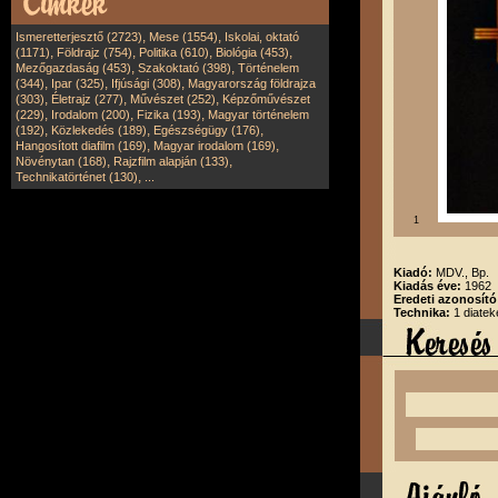
,
,
Ismeretterjesztő (2723)
Mese (1554)
Iskolai, oktató
,
,
,
,
(1171)
Földrajz (754)
Politika (610)
Biológia (453)
,
,
Mezőgazdaság (453)
Szakoktató (398)
Történelem
,
,
,
(344)
Ipar (325)
Ifjúsági (308)
Magyarország földrajza
,
,
,
(303)
Életrajz (277)
Művészet (252)
Képzőművészet
,
,
,
(229)
Irodalom (200)
Fizika (193)
Magyar történelem
,
,
,
(192)
Közlekedés (189)
Egészségügy (176)
,
,
Hangosított diafilm (169)
Magyar irodalom (169)
,
,
Növénytan (168)
Rajzfilm alapján (133)
,
Technikatörténet (130)
...
1
Kiadó:
MDV., Bp.
Kiadás éve:
1962
Eredeti azonosít
Technika:
1 diatek