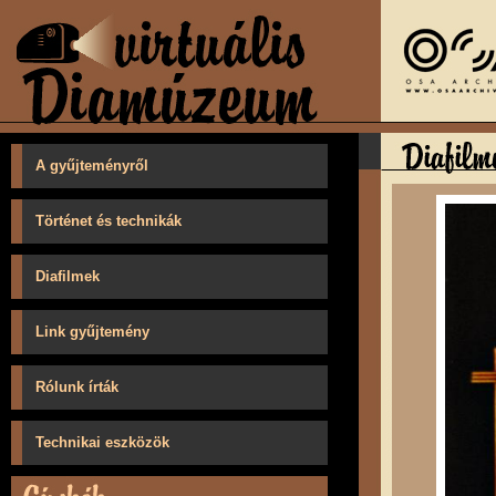
A gyűjteményről
Történet és technikák
Diafilmek
Link gyűjtemény
Rólunk írták
Technikai eszközök