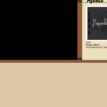
1930
Arany János
Ismeretterjesztő, Ma