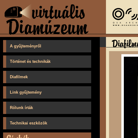
A gyűjteményről
Történet és technikák
Diafilmek
Link gyűjtemény
Rólunk írták
Technikai eszközök