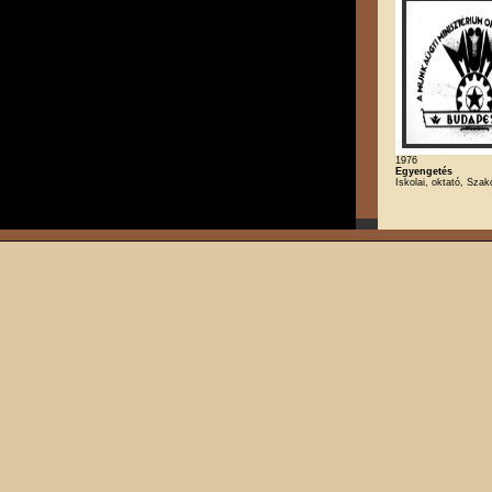
1976
Egyengetés
Iskolai, oktató, Szak