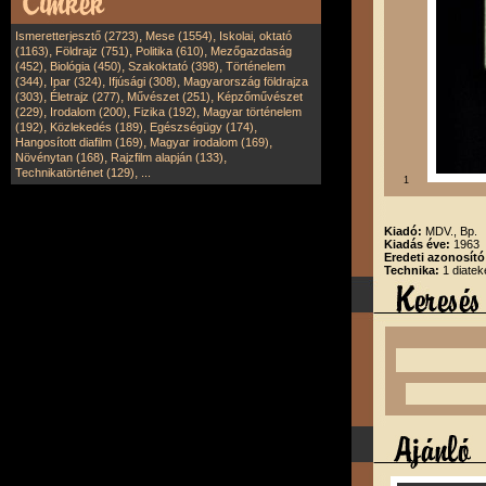
,
,
Ismeretterjesztő (2723)
Mese (1554)
Iskolai, oktató
,
,
,
(1163)
Földrajz (751)
Politika (610)
Mezőgazdaság
,
,
,
(452)
Biológia (450)
Szakoktató (398)
Történelem
,
,
,
(344)
Ipar (324)
Ifjúsági (308)
Magyarország földrajza
,
,
,
(303)
Életrajz (277)
Művészet (251)
Képzőművészet
,
,
,
(229)
Irodalom (200)
Fizika (192)
Magyar történelem
,
,
,
(192)
Közlekedés (189)
Egészségügy (174)
,
,
Hangosított diafilm (169)
Magyar irodalom (169)
,
,
Növénytan (168)
Rajzfilm alapján (133)
,
Technikatörténet (129)
...
1
Kiadó:
MDV., Bp.
Kiadás éve:
1963
Eredeti azonosít
Technika:
1 diate