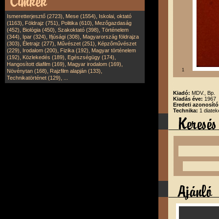
,
,
Ismeretterjesztő (2723)
Mese (1554)
Iskolai, oktató
,
,
,
(1163)
Földrajz (751)
Politika (610)
Mezőgazdaság
,
,
,
(452)
Biológia (450)
Szakoktató (398)
Történelem
,
,
,
(344)
Ipar (324)
Ifjúsági (308)
Magyarország földrajza
,
,
,
(303)
Életrajz (277)
Művészet (251)
Képzőművészet
,
,
,
(229)
Irodalom (200)
Fizika (192)
Magyar történelem
,
,
,
(192)
Közlekedés (189)
Egészségügy (174)
,
,
Hangosított diafilm (169)
Magyar irodalom (169)
,
,
1
Növénytan (168)
Rajzfilm alapján (133)
,
Technikatörténet (129)
...
Kiadó:
MDV., Bp.
Kiadás éve:
1967
Eredeti azonosít
Technika:
1 diatek