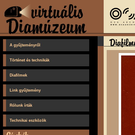
A gyűjteményről
Történet és technikák
Diafilmek
Link gyűjtemény
Rólunk írták
Technikai eszközök