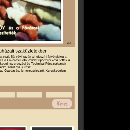
/47
uházati szaküzletekben
sszeáll. Bánrévi István a helyszíni felvételeket a
a Fővárosi Fotó Vállalat riporterei készítették a
edelmszervezési és Technikai Főosztályának
lmfilm-sorozata 3. rész
at, Gazdaság, Ismeretterjesztő, Kereskedelem