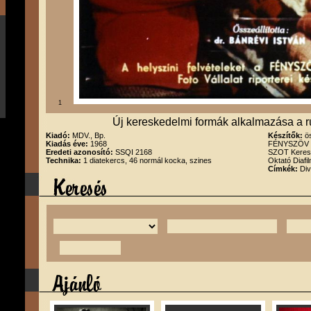
1
Új kereskedelmi formák alkalmazása a r
Kiadó:
MDV., Bp.
Készítők:
ö
Kiadás éve:
1968
FÉNYSZÖV és 
Eredeti azonosító:
SSQI 2168
SZOT Keresk
Technika:
1 diatekercs, 46 normál kocka, szines
Oktató Diafi
Címkék:
Div