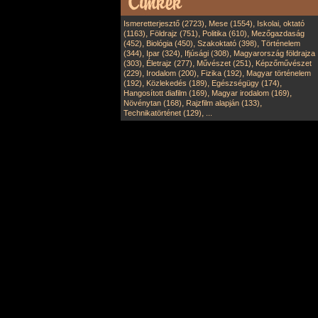
,
,
Ismeretterjesztő (2723)
Mese (1554)
Iskolai, oktató
,
,
,
(1163)
Földrajz (751)
Politika (610)
Mezőgazdaság
,
,
,
(452)
Biológia (450)
Szakoktató (398)
Történelem
,
,
,
(344)
Ipar (324)
Ifjúsági (308)
Magyarország földrajza
,
,
,
(303)
Életrajz (277)
Művészet (251)
Képzőművészet
,
,
,
(229)
Irodalom (200)
Fizika (192)
Magyar történelem
,
,
,
(192)
Közlekedés (189)
Egészségügy (174)
,
,
Hangosított diafilm (169)
Magyar irodalom (169)
,
,
Növénytan (168)
Rajzfilm alapján (133)
,
Technikatörténet (129)
...