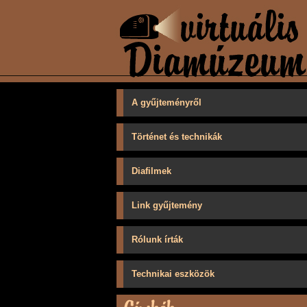
A gyűjteményről
Történet és technikák
Diafilmek
Link gyűjtemény
Rólunk írták
Technikai eszközök