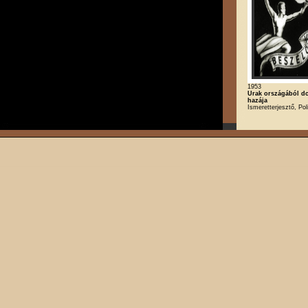
1953
Urak országából d
hazája
Ismeretterjesztő, Poli