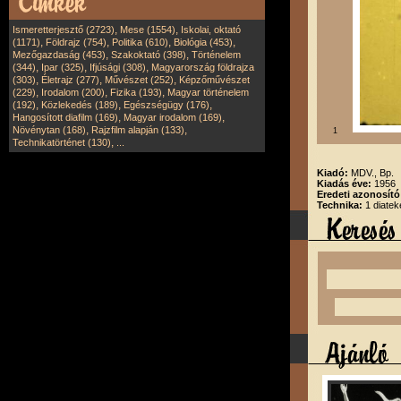
,
,
Ismeretterjesztő (2723)
Mese (1554)
Iskolai, oktató
,
,
,
,
(1171)
Földrajz (754)
Politika (610)
Biológia (453)
,
,
Mezőgazdaság (453)
Szakoktató (398)
Történelem
,
,
,
(344)
Ipar (325)
Ifjúsági (308)
Magyarország földrajza
,
,
,
(303)
Életrajz (277)
Művészet (252)
Képzőművészet
,
,
,
(229)
Irodalom (200)
Fizika (193)
Magyar történelem
,
,
,
(192)
Közlekedés (189)
Egészségügy (176)
,
,
Hangosított diafilm (169)
Magyar irodalom (169)
,
,
Növénytan (168)
Rajzfilm alapján (133)
1
,
Technikatörténet (130)
...
Kiadó:
MDV., Bp.
Kiadás éve:
1956
Eredeti azonosít
Technika:
1 diatek