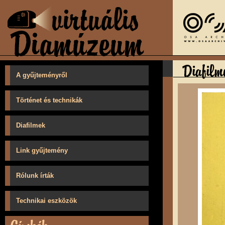
A gyűjteményről
Történet és technikák
Diafilmek
Link gyűjtemény
Rólunk írták
Technikai eszközök